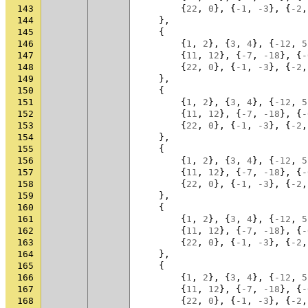
143
{
22
,
0
},
{
-1
,
-3
},
{
-2
,
144
},
145
{
146
{
1
,
2
},
{
3
,
4
},
{
-12
,
5
147
{
11
,
12
},
{
-7
,
-18
},
{
-
148
{
22
,
0
},
{
-1
,
-3
},
{
-2
,
149
},
150
{
151
{
1
,
2
},
{
3
,
4
},
{
-12
,
5
152
{
11
,
12
},
{
-7
,
-18
},
{
-
153
{
22
,
0
},
{
-1
,
-3
},
{
-2
,
154
},
155
{
156
{
1
,
2
},
{
3
,
4
},
{
-12
,
5
157
{
11
,
12
},
{
-7
,
-18
},
{
-
158
{
22
,
0
},
{
-1
,
-3
},
{
-2
,
159
},
160
{
161
{
1
,
2
},
{
3
,
4
},
{
-12
,
5
162
{
11
,
12
},
{
-7
,
-18
},
{
-
163
{
22
,
0
},
{
-1
,
-3
},
{
-2
,
164
},
165
{
166
{
1
,
2
},
{
3
,
4
},
{
-12
,
5
167
{
11
,
12
},
{
-7
,
-18
},
{
-
168
{
22
,
0
},
{
-1
,
-3
},
{
-2
,