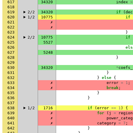
617
34320
index
>
618
619
2/2
34320
if
(
dec
620
1/2
10775
if
621
✗
622
✗
623
}
624
2/2
10775
if
625
5527
626
els
627
5248
628
}
629
630
34320
*
coefs_
631
}
632
}
else
{
633
✗
error
=
1
;
634
✗
break
;
635
}
636
}
637
638
1/2
1716
if
(
error
==
1
)
{
639
✗
for
(
j
=
region
640
✗
power_categ
641
✗
category
=
7
;
642
}