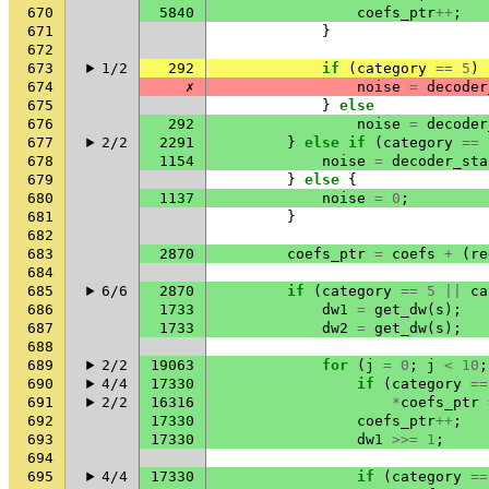
670
5840
coefs_ptr
++
;
671
}
672
673
1/2
292
if
(
category
==
5
)
674
✗
noise
=
decoder
675
}
else
676
292
noise
=
decoder
677
2/2
2291
}
else
if
(
category
==
678
1154
noise
=
decoder_sta
679
}
else
{
680
1137
noise
=
0
;
681
}
682
683
2870
coefs_ptr
=
coefs
+
(
re
684
685
6/6
2870
if
(
category
==
5
||
ca
686
1733
dw1
=
get_dw
(
s
);
687
1733
dw2
=
get_dw
(
s
);
688
689
2/2
19063
for
(
j
=
0
;
j
<
10
;
690
4/4
17330
if
(
category
==
691
2/2
16316
*
coefs_ptr
692
17330
coefs_ptr
++
;
693
17330
dw1
>>=
1
;
694
695
4/4
17330
if
(
category
==