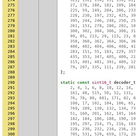
275
27
,
178
,
180
,
182
,
209
,
184
276
225
,
59
,
149
,
204
,
206
,
233
277
228
,
230
,
197
,
232
,
425
,
39
278
395
,
244
,
246
,
248
,
250
,
25
279
261
,
153
,
278
,
280
,
282
,
18
280
300
,
302
,
304
,
306
,
308
,
31
281
99
,
85
,
213
,
29
,
113
,
23
,
8
282
358
,
360
,
362
,
364
,
366
,
36
283
400
,
402
,
404
,
406
,
408
,
41
284
283
,
151
,
55
,
183
,
229
,
357
285
435
,
353
,
347
,
405
,
409
,
21
286
315
,
401
,
481
,
391
,
489
,
12
287
79
,
207
,
335
,
111
,
239
,
281
288
};
289
290
static
const
uint16_t
decoder_t
291
2
,
4
,
1
,
6
,
8
,
10
,
12
,
14
,
292
161
,
48
,
515
,
50
,
52
,
131
,
293
76
,
78
,
80
,
681
,
171
,
82
,
8
294
100
,
17
,
102
,
104
,
106
,
65
,
295
769
,
289
,
130
,
132
,
134
,
73
296
51
,
160
,
201
,
162
,
145
,
164
297
182
,
184
,
186
,
188
,
190
,
19
298
195
,
297
,
214
,
75
,
216
,
103
299
228
,
230
,
232
,
234
,
236
,
23
300
705
,
531
,
529
,
659
,
173
,
25