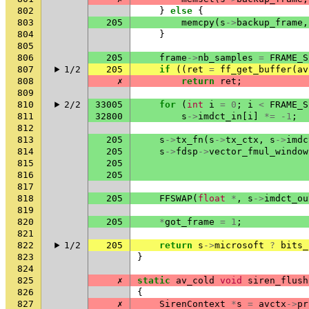
802
}
else
{
803
205
memcpy
(
s
->
backup_frame
,
804
}
805
806
205
frame
->
nb_samples
=
FRAME_S
807
1/2
205
if
((
ret
=
ff_get_buffer
(
av
808
✗
return
ret
;
809
810
2/2
33005
for
(
int
i
=
0
;
i
<
FRAME_S
811
32800
s
->
imdct_in
[
i
]
*=
-1
;
812
813
205
s
->
tx_fn
(
s
->
tx_ctx
,
s
->
imdc
814
205
s
->
fdsp
->
vector_fmul_window
815
205
816
205
817
818
205
FFSWAP
(
float
*
,
s
->
imdct_ou
819
820
205
*
got_frame
=
1
;
821
822
1/2
205
return
s
->
microsoft
?
bits_
823
}
824
825
✗
static
av_cold
void
siren_flush
826
{
827
✗
SirenContext
*
s
=
avctx
->
pr