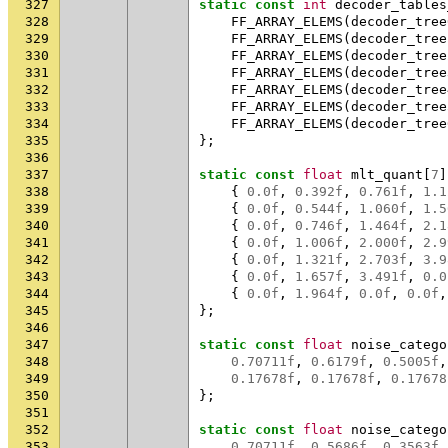
327
static
const
int
decoder_tables
328
FF_ARRAY_ELEMS
(
decoder_tree
329
FF_ARRAY_ELEMS
(
decoder_tree
330
FF_ARRAY_ELEMS
(
decoder_tree
331
FF_ARRAY_ELEMS
(
decoder_tree
332
FF_ARRAY_ELEMS
(
decoder_tree
333
FF_ARRAY_ELEMS
(
decoder_tree
334
FF_ARRAY_ELEMS
(
decoder_tree
335
};
336
337
static
const
float
mlt_quant
[
7
]
338
{
0.0f
,
0.392f
,
0.761f
,
1.1
339
{
0.0f
,
0.544f
,
1.060f
,
1.5
340
{
0.0f
,
0.746f
,
1.464f
,
2.1
341
{
0.0f
,
1.006f
,
2.000f
,
2.9
342
{
0.0f
,
1.321f
,
2.703f
,
3.9
343
{
0.0f
,
1.657f
,
3.491f
,
0.0
344
{
0.0f
,
1.964f
,
0.0f
,
0.0f
,
345
};
346
347
static
const
float
noise_catego
348
0.70711f
,
0.6179f
,
0.5005f
,
349
0.17678f
,
0.17678f
,
0.17678
350
};
351
352
static
const
float
noise_catego
353
0.70711f
,
0.5686f
,
0.3563f
,