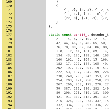
169
},
170
{
171
{
1
,
2
},
{
3
,
4
},
{
-12
,
5
172
{
11
,
12
},
{
-7
,
-18
},
{
-
173
{
22
,
0
},
{
-1
,
-3
},
{
-2
,
174
},
175
};
176
177
static
const
uint16_t
decoder_t
178
2
,
1
,
4
,
6
,
8
,
10
,
12
,
14
,
179
42
,
44
,
46
,
5
,
48
,
65
,
50
,
180
76
,
78
,
80
,
82
,
84
,
86
,
88
,
181
110
,
112
,
41
,
161
,
69
,
114
,
182
134
,
43
,
136
,
138
,
140
,
163
183
160
,
162
,
45
,
164
,
15
,
166
,
184
182
,
17
,
227
,
184
,
105
,
49
,
185
202
,
197
,
107
,
204
,
19
,
51
,
186
222
,
53
,
137
,
224
,
199
,
226
187
238
,
240
,
293
,
242
,
353
,
23
188
254
,
203
,
171
,
256
,
258
,
23
189
267
,
266
,
268
,
175
,
270
,
27
190
59
,
387
,
209
,
280
,
282
,
149
191
89
,
296
,
298
,
419
,
181
,
300
192
421
,
91
,
310
,
312
,
391
,
314
193
215
,
324
,
393
,
273
,
337
,
15
194
332
,
334
,
305
,
397
,
336
,
27