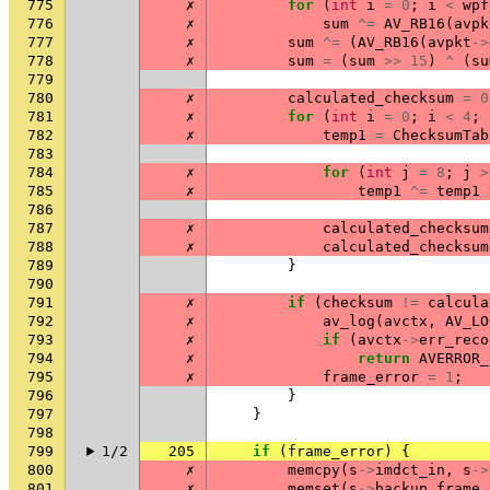
775
✗
for
(
int
i
=
0
;
i
<
wpf
776
✗
sum
^=
AV_RB16
(
avpk
777
✗
sum
^=
(
AV_RB16
(
avpkt
->
778
✗
sum
=
(
sum
>>
15
)
^
(
su
779
780
✗
calculated_checksum
=
0
781
✗
for
(
int
i
=
0
;
i
<
4
;
782
✗
temp1
=
ChecksumTab
783
784
✗
for
(
int
j
=
8
;
j
>
785
✗
temp1
^=
temp1
786
787
✗
calculated_checksum
788
✗
calculated_checksum
789
}
790
791
✗
if
(
checksum
!=
calcula
792
✗
av_log
(
avctx
,
AV_LO
793
✗
if
(
avctx
->
err_reco
794
✗
return
AVERROR_
795
✗
frame_error
=
1
;
796
}
797
}
798
799
1/2
205
if
(
frame_error
)
{
800
✗
memcpy
(
s
->
imdct_in
,
s
->
801
✗
memset
(
s
->
backup_frame
,