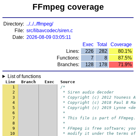
FFmpeg coverage
Directory:
../../../ffmpeg/
File:
src/libavcodec/siren.c
Date:
2026-08-09 03:05:11
Exec
Total
Coverage
Lines:
226
282
80.1%
Functions:
7
8
87.5%
Branches:
128
178
71.9%
List of functions
Line
Branch
Exec
Source
1
/*
2
 * Siren audio decoder
3
 * Copyright (c) 2012 Youness A
4
 * Copyright (c) 2018 Paul B Ma
5
 * Copyright (c) 2019 Lynne <de
6
 *
7
 * This file is part of FFmpeg.
8
 *
9
 * FFmpeg is free software; you
10
 * modify it under the terms of