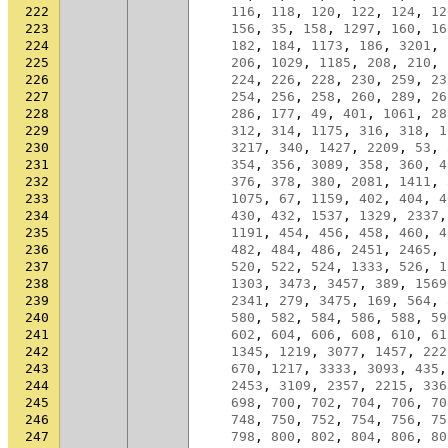
222
116
,
118
,
120
,
122
,
124
,
12
223
156
,
35
,
158
,
1297
,
160
,
16
224
182
,
184
,
1173
,
186
,
3201
,
225
206
,
1029
,
1185
,
208
,
210
,
226
224
,
226
,
228
,
230
,
259
,
23
227
254
,
256
,
258
,
260
,
289
,
26
228
286
,
177
,
49
,
401
,
1061
,
28
229
312
,
314
,
1175
,
316
,
318
,
1
230
3217
,
340
,
1427
,
2209
,
53
,
231
354
,
356
,
3089
,
358
,
360
,
4
232
376
,
378
,
380
,
2081
,
1411
,
233
1075
,
67
,
1159
,
402
,
404
,
4
234
430
,
432
,
1537
,
1329
,
2337
,
235
1191
,
454
,
456
,
458
,
460
,
4
236
482
,
484
,
486
,
2451
,
2465
,
237
520
,
522
,
524
,
1333
,
526
,
1
238
1303
,
3473
,
3457
,
389
,
1569
239
2341
,
279
,
3475
,
169
,
564
,
240
580
,
582
,
584
,
586
,
588
,
59
241
602
,
604
,
606
,
608
,
610
,
61
242
1345
,
1219
,
3077
,
1457
,
222
243
670
,
1217
,
3333
,
3093
,
435
,
244
2453
,
3109
,
2357
,
2215
,
336
245
698
,
700
,
702
,
704
,
706
,
70
246
748
,
750
,
752
,
754
,
756
,
75
247
798
,
800
,
802
,
804
,
806
,
80