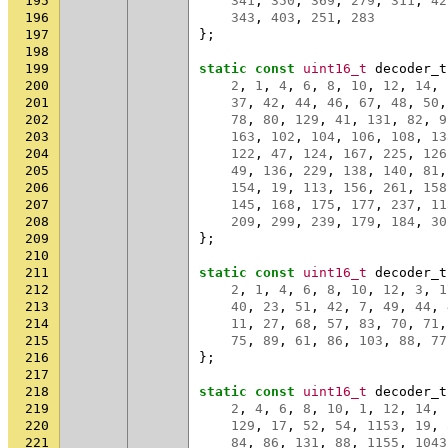
195
341
,
350
,
369
,
279
,
311
,
42
196
343
,
403
,
251
,
283
197
};
198
199
static
const
uint16_t
decoder_t
200
2
,
1
,
4
,
6
,
8
,
10
,
12
,
14
,
201
37
,
42
,
44
,
46
,
67
,
48
,
50
,
202
78
,
80
,
129
,
41
,
131
,
82
,
9
203
163
,
102
,
104
,
106
,
108
,
13
204
122
,
47
,
124
,
167
,
225
,
126
205
49
,
136
,
229
,
138
,
140
,
81
,
206
154
,
19
,
113
,
156
,
261
,
158
207
145
,
168
,
175
,
177
,
237
,
11
208
209
,
299
,
239
,
179
,
184
,
30
209
};
210
211
static
const
uint16_t
decoder_t
212
2
,
1
,
4
,
6
,
8
,
10
,
12
,
3
,
1
213
40
,
23
,
51
,
42
,
7
,
49
,
44
,
214
11
,
27
,
68
,
57
,
83
,
70
,
71
,
215
75
,
89
,
61
,
86
,
103
,
88
,
77
216
};
217
218
static
const
uint16_t
decoder_t
219
2
,
4
,
6
,
8
,
10
,
1
,
12
,
14
,
220
129
,
17
,
52
,
54
,
1153
,
19
,
221
84
,
86
,
131
,
88
,
1155
,
1043