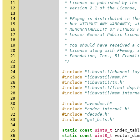
11
 * License as published by the 
12
 * version 2.1 of the License, 
13
 *
14
 * FFmpeg is distributed in the
15
 * but WITHOUT ANY WARRANTY; wi
16
 * MERCHANTABILITY or FITNESS F
17
 * Lesser General Public Licens
18
 *
19
 * You should have received a c
20
 * License along with FFmpeg; i
21
 * Foundation, Inc., 51 Frankli
22
 */
23
24
#include
"libavutil/channel_lay
25
#include
"libavutil/mem.h"
26
#include
"libavutil/tx.h"
27
#include
"libavutil/float_dsp.h
28
#include
"libavutil/mem_interna
29
30
#include
"avcodec.h"
31
#include
"codec_internal.h"
32
#include
"decode.h"
33
#include
"get_bits.h"
34
35
static
const
uint8_t
index_tabl
36
static
const
uint8_t
vector_dim