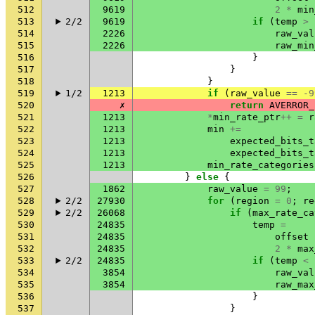
512
9619
2
*
min
513
2/2
9619
if
(
temp
>
514
2226
raw_val
515
2226
raw_min
516
}
517
}
518
}
519
1/2
1213
if
(
raw_value
==
-9
520
✗
return
AVERROR_
521
1213
*
min_rate_ptr
++
=
r
522
1213
min
+=
523
1213
expected_bits_t
524
1213
expected_bits_t
525
1213
min_rate_categories
526
}
else
{
527
1862
raw_value
=
99
;
528
2/2
27930
for
(
region
=
0
;
re
529
2/2
26068
if
(
max_rate_ca
530
24835
temp
=
531
24835
offset
532
24835
2
*
max
533
2/2
24835
if
(
temp
<
534
3854
raw_val
535
3854
raw_max
536
}
537
}