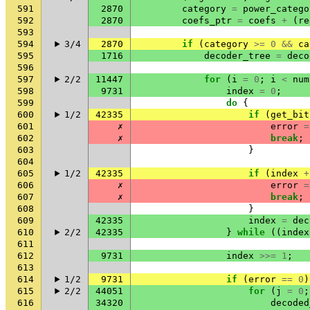
591
2870
category
=
power_catego
592
2870
coefs_ptr
=
coefs
+
(
re
593
594
3/4
2870
if
(
category
>=
0
&&
ca
595
1716
decoder_tree
=
deco
596
597
2/2
11447
for
(
i
=
0
;
i
<
num
598
9731
index
=
0
;
599
do
{
600
1/2
42335
if
(
get_bit
601
✗
error
=
602
✗
break
;
603
}
604
605
1/2
42335
if
(
index
+
606
✗
error
=
607
✗
break
;
608
}
609
42335
index
=
dec
610
2/2
42335
}
while
((
index
611
612
9731
index
>>=
1
;
613
614
1/2
9731
if
(
error
==
0
)
615
2/2
44051
for
(
j
=
0
;
616
34320
decoded