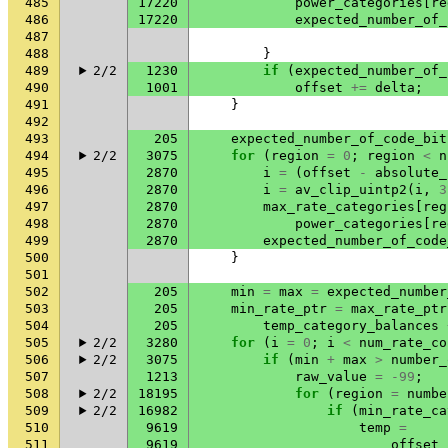
485
17220
power_categories
[
re
486
17220
expected_number_of_
487
488
}
489
2/2
1230
if
(
expected_number_of_
490
1001
offset
+=
delta
;
491
}
492
493
205
expected_number_of_code_bit
494
2/2
3075
for
(
region
=
0
;
region
<
n
495
2870
i
=
(
offset
-
absolute_
496
2870
i
=
av_clip_uintp2
(
i
,
3
497
2870
max_rate_categories
[
reg
498
2870
power_categories
[
re
499
2870
expected_number_of_code
500
}
501
502
205
min
=
max
=
expected_number
503
205
min_rate_ptr
=
max_rate_ptr
504
205
temp_category_balances
505
2/2
3280
for
(
i
=
0
;
i
<
num_rate_co
506
2/2
3075
if
(
min
+
max
>
number_
507
1213
raw_value
=
-99
;
508
2/2
18195
for
(
region
=
numbe
509
2/2
16982
if
(
min_rate_ca
510
9619
temp
=
511
9619
offset