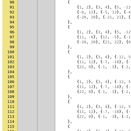
90
{
91
{
1
,
2
},
{
3
,
4
},
{
5
,
-12
92
{
-6
,
12
},
{
-5
,
13
},
{
-4
93
{
-20
,
20
},
{
-21
,
21
},
{
94
},
95
{
96
{
1
,
2
},
{
3
,
4
},
{
5
,
-12
97
{
11
,
-6
},
{
12
,
-5
},
{
-1
98
{
-20
,
20
},
{
21
,
22
},
{
0
99
},
100
{
101
{
1
,
2
},
{
3
,
4
},
{
-12
,
5
102
{
11
,
12
},
{
-7
,
-18
},
{
-
103
{
22
,
0
},
{
-1
,
-3
},
{
-2
,
104
},
105
{
106
{
1
,
2
},
{
3
,
4
},
{
-12
,
5
107
{
11
,
12
},
{
-7
,
-18
},
{
-
108
{
22
,
0
},
{
-1
,
-3
},
{
-2
,
109
},
110
{
111
{
1
,
2
},
{
3
,
4
},
{
-12
,
5
112
{
11
,
12
},
{
-7
,
-18
},
{
-
113
{
22
,
0
},
{
-1
,
-3
},
{
-2
,
114
},
115
{