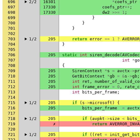
696
2/2
16301
*
coefs_ptr
697
17330
coefs_ptr
++
;
698
17330
dw2
>>=
1
;
699
}
700
}
701
}
702
703
1/2
205
return
error
==
1
?
AVERROR
704
}
705
706
205
static
int
siren_decode
(
AVCodec
707
int
*
go
708
{
709
205
SirenContext
*
s
=
avctx
->
pr
710
205
GetBitContext
*
gb
=
&
s
->
gb
;
711
205
int
ret
,
number_of_valid_co
712
205
int
frame_error
=
0
,
rate_c
713
int
bits_per_frame
;
714
715
1/2
205
if
(
s
->
microsoft
)
{
716
205
bits_per_frame
=
avctx
717
718
1/2
205
if
(
avpkt
->
size
<
bits_
719
✗
return
AVERROR_INVA
720
721
1/2
205
if
((
ret
=
init_get_bit
722
✗
return
ret
;