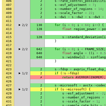
406
2
s
->
rate_control_possibiliti
407
2
s
->
esf_adjustment
=
7
;
408
2
s
->
number_of_regions
=
14
;
409
2
s
->
scale_factor
=
22
;
410
2
s
->
dw1
=
s
->
dw2
=
s
->
dw3
=
411
412
2/2
130
for
(
i
=
0
;
i
<
64
;
i
++
)
{
413
128
float
region_power
=
po
414
415
128
s
->
standard_deviation
[
i
416
}
417
418
2/2
642
for
(
i
=
0
;
i
<
FRAME_SIZE
;
419
640
float
angle
=
((
i
+
0.5
420
640
s
->
window
[
i
]
=
sinf
(
ang
421
}
422
423
2
s
->
fdsp
=
avpriv_float_dsp_
424
1/2
2
if
(
!
s
->
fdsp
)
425
✗
return
AVERROR
(
ENOMEM
);
426
427
2
s
->
microsoft
=
avctx
->
codec
428
1/2
2
if
(
s
->
microsoft
)
{
429
2
s
->
esf_adjustment
=
-2
;
430
2
s
->
number_of_regions
=
431
2
s
->
scale_factor
=
1
;
432
2
s
->
sample_rate_bits
=
2