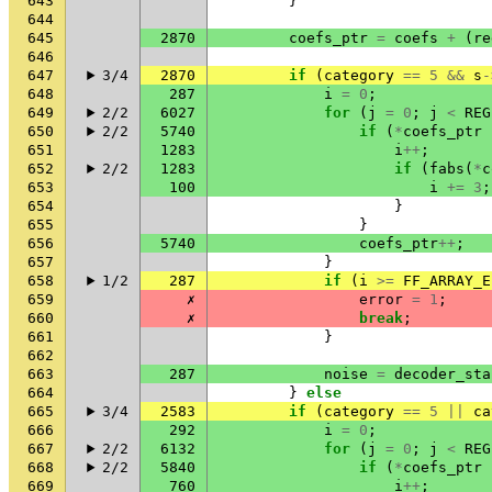
643
}
644
645
2870
coefs_ptr
=
coefs
+
(
re
646
647
3/4
2870
if
(
category
==
5
&&
s
-
648
287
i
=
0
;
649
2/2
6027
for
(
j
=
0
;
j
<
REG
650
2/2
5740
if
(
*
coefs_ptr
651
1283
i
++
;
652
2/2
1283
if
(
fabs
(
*
c
653
100
i
+=
3
;
654
}
655
}
656
5740
coefs_ptr
++
;
657
}
658
1/2
287
if
(
i
>=
FF_ARRAY_E
659
✗
error
=
1
;
660
✗
break
;
661
}
662
663
287
noise
=
decoder_sta
664
}
else
665
3/4
2583
if
(
category
==
5
||
ca
666
292
i
=
0
;
667
2/2
6132
for
(
j
=
0
;
j
<
REG
668
2/2
5840
if
(
*
coefs_ptr
669
760
i
++
;