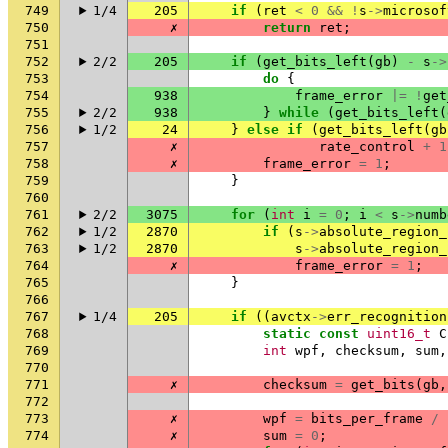
749
1/4
205
if
(
ret
<
0
&&
!
s
->
microsof
750
✗
return
ret
;
751
752
2/2
205
if
(
get_bits_left
(
gb
)
-
s
->
753
do
{
754
938
frame_error
|=
!
get
755
2/2
938
}
while
(
get_bits_left
(
756
1/2
24
}
else
if
(
get_bits_left
(
gb
757
✗
rate_control
+
1
758
✗
frame_error
=
1
;
759
}
760
761
2/2
3075
for
(
int
i
=
0
;
i
<
s
->
numb
762
1/2
2870
if
(
s
->
absolute_region_
763
1/2
2870
s
->
absolute_region_
764
✗
frame_error
=
1
;
765
}
766
767
1/4
205
if
((
avctx
->
err_recognition
768
static
const
uint16_t
C
769
int
wpf
,
checksum
,
sum
,
770
771
✗
checksum
=
get_bits
(
gb
,
772
773
✗
wpf
=
bits_per_frame
/
774
✗
sum
=
0
;