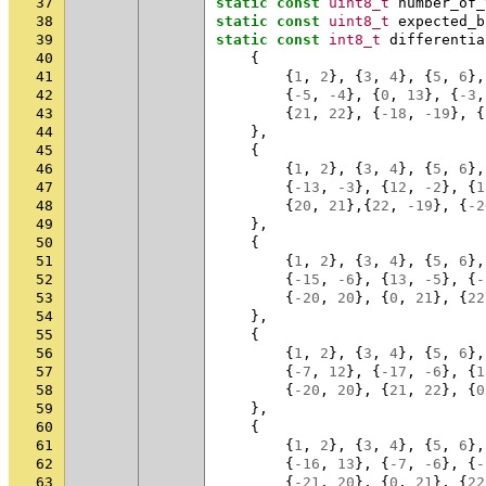
37
static
const
uint8_t
number_of_
38
static
const
uint8_t
expected_b
39
static
const
int8_t
differentia
40
{
41
{
1
,
2
},
{
3
,
4
},
{
5
,
6
},
42
{
-5
,
-4
},
{
0
,
13
},
{
-3
,
43
{
21
,
22
},
{
-18
,
-19
},
{
44
},
45
{
46
{
1
,
2
},
{
3
,
4
},
{
5
,
6
},
47
{
-13
,
-3
},
{
12
,
-2
},
{
1
48
{
20
,
21
},{
22
,
-19
},
{
-2
49
},
50
{
51
{
1
,
2
},
{
3
,
4
},
{
5
,
6
},
52
{
-15
,
-6
},
{
13
,
-5
},
{
-
53
{
-20
,
20
},
{
0
,
21
},
{
22
54
},
55
{
56
{
1
,
2
},
{
3
,
4
},
{
5
,
6
},
57
{
-7
,
12
},
{
-17
,
-6
},
{
1
58
{
-20
,
20
},
{
21
,
22
},
{
0
59
},
60
{
61
{
1
,
2
},
{
3
,
4
},
{
5
,
6
},
62
{
-16
,
13
},
{
-7
,
-6
},
{
-
63
{
-21
,
20
},
{
0
,
21
},
{
22