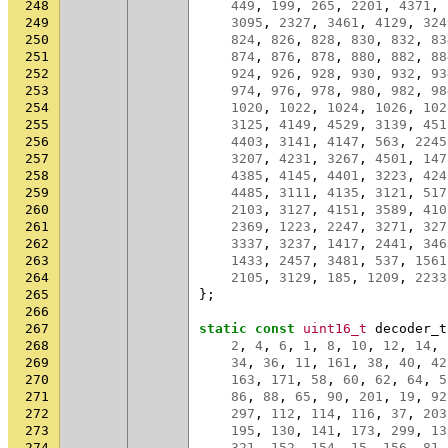
248
449
,
199
,
265
,
2201
,
4371
,
249
3095
,
2327
,
3461
,
4129
,
324
250
824
,
826
,
828
,
830
,
832
,
83
251
874
,
876
,
878
,
880
,
882
,
88
252
924
,
926
,
928
,
930
,
932
,
93
253
974
,
976
,
978
,
980
,
982
,
98
254
1020
,
1022
,
1024
,
1026
,
102
255
3125
,
4149
,
4529
,
3139
,
451
256
4403
,
3141
,
4147
,
563
,
2245
257
3207
,
4231
,
3267
,
4501
,
147
258
4385
,
4145
,
4401
,
3223
,
424
259
4485
,
3111
,
4135
,
3121
,
517
260
2103
,
3127
,
4151
,
3589
,
410
261
2369
,
1223
,
2247
,
3271
,
327
262
3337
,
3237
,
1417
,
2441
,
346
263
1433
,
2457
,
3481
,
537
,
1561
264
2105
,
3129
,
185
,
1209
,
2233
265
};
266
267
static
const
uint16_t
decoder_t
268
2
,
4
,
6
,
1
,
8
,
10
,
12
,
14
,
269
34
,
36
,
11
,
161
,
38
,
40
,
42
270
163
,
171
,
58
,
60
,
62
,
64
,
5
271
86
,
88
,
65
,
90
,
201
,
19
,
92
272
297
,
112
,
114
,
116
,
37
,
203
273
195
,
130
,
141
,
173
,
299
,
13
274
321
,
152
,
154
,
15
,
156
,
81
,