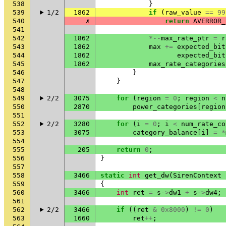
538
}
539
1/2
1862
if
(
raw_value
==
99
540
✗
return
AVERROR_
541
542
1862
*--
max_rate_ptr
=
r
543
1862
max
+=
expected_bit
544
1862
expected_bit
545
1862
max_rate_categories
546
}
547
}
548
549
2/2
3075
for
(
region
=
0
;
region
<
n
550
2870
power_categories
[
region
551
552
2/2
3280
for
(
i
=
0
;
i
<
num_rate_co
553
3075
category_balance
[
i
]
=
*
554
555
205
return
0
;
556
}
557
558
3466
static
int
get_dw
(
SirenContext
559
{
560
3466
int
ret
=
s
->
dw1
+
s
->
dw4
;
561
562
2/2
3466
if
((
ret
&
0x8000
)
!=
0
)
563
1660
ret
++
;