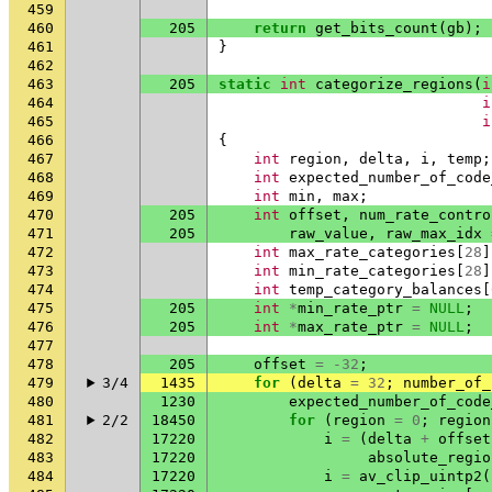
459
460
205
return
get_bits_count
(
gb
);
461
}
462
463
205
static
int
categorize_regions
(
i
464
i
465
i
466
{
467
int
region
,
delta
,
i
,
temp
;
468
int
expected_number_of_code
469
int
min
,
max
;
470
205
int
offset
,
num_rate_contro
471
205
raw_value
,
raw_max_idx
472
int
max_rate_categories
[
28
]
473
int
min_rate_categories
[
28
]
474
int
temp_category_balances
[
475
205
int
*
min_rate_ptr
=
NULL
;
476
205
int
*
max_rate_ptr
=
NULL
;
477
478
205
offset
=
-32
;
479
3/4
1435
for
(
delta
=
32
;
number_of_
480
1230
expected_number_of_code
481
2/2
18450
for
(
region
=
0
;
region
482
17220
i
=
(
delta
+
offset
483
17220
absolute_regio
484
17220
i
=
av_clip_uintp2
(