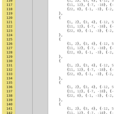
116
{
1
,
2
},
{
3
,
4
},
{
-12
,
5
117
{
11
,
12
},
{
-7
,
-18
},
{
-
118
{
22
,
0
},
{
-1
,
-3
},
{
-2
,
119
},
120
{
121
{
1
,
2
},
{
3
,
4
},
{
-12
,
5
122
{
11
,
12
},
{
-7
,
-18
},
{
-
123
{
22
,
0
},
{
-1
,
-3
},
{
-2
,
124
},
125
{
126
{
1
,
2
},
{
3
,
4
},
{
-12
,
5
127
{
11
,
12
},
{
-7
,
-18
},
{
-
128
{
22
,
0
},
{
-1
,
-3
},
{
-2
,
129
},
130
{
131
{
1
,
2
},
{
3
,
4
},
{
-12
,
5
132
{
11
,
12
},
{
-7
,
-18
},
{
-
133
{
22
,
0
},
{
-1
,
-3
},
{
-2
,
134
},
135
{
136
{
1
,
2
},
{
3
,
4
},
{
-12
,
5
137
{
11
,
12
},
{
-7
,
-18
},
{
-
138
{
22
,
0
},
{
-1
,
-3
},
{
-2
,
139
},
140
{
141
{
1
,
2
},
{
3
,
4
},
{
-12
,
5
142
{
11
,
12
},
{
-7
,
-18
},
{
-