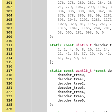
301
276
,
278
,
280
,
282
,
284
,
28
302
21
,
779
,
1067
,
299
,
1187
,
3
303
334
,
336
,
338
,
340
,
342
,
34
304
376
,
378
,
380
,
83
,
69
,
1281
305
593
,
1043
,
1291
,
1283
,
1171
306
1029
,
329
,
81
,
1157
,
261
,
7
307
1315
,
1041
,
1165
,
269
,
781
,
308
53
,
565
,
181
,
693
,
0
,
0
309
};
310
311
static
const
uint16_t
decoder_t
312
2
,
1
,
4
,
6
,
8
,
10
,
12
,
14
,
313
21
,
41
,
35
,
37
,
19
,
40
,
42
,
314
61
,
47
,
59
,
63
315
};
316
317
static
const
uint16_t
*
const
de
318
decoder_tree0
,
319
decoder_tree1
,
320
decoder_tree2
,
321
decoder_tree3
,
322
decoder_tree4
,
323
decoder_tree5
,
324
decoder_tree6
,
325
};
326