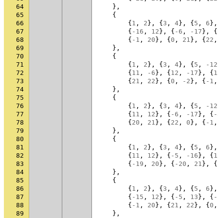
64
},
65
{
66
{
1
,
2
},
{
3
,
4
},
{
5
,
6
},
67
{
-16
,
12
},
{
-6
,
-17
},
{
68
{
-1
,
20
},
{
0
,
21
},
{
22
,
69
},
70
{
71
{
1
,
2
},
{
3
,
4
},
{
5
,
-12
72
{
11
,
-6
},
{
12
,
-17
},
{
1
73
{
21
,
22
},
{
0
,
-2
},
{
-1
,
74
},
75
{
76
{
1
,
2
},
{
3
,
4
},
{
5
,
-12
77
{
11
,
12
},
{
-6
,
-17
},
{
-
78
{
20
,
21
},
{
22
,
0
},
{
-1
,
79
},
80
{
81
{
1
,
2
},
{
3
,
4
},
{
5
,
6
},
82
{
11
,
12
},
{
-5
,
-16
},
{
1
83
{
-19
,
20
},
{
-20
,
21
},
{
84
},
85
{
86
{
1
,
2
},
{
3
,
4
},
{
5
,
6
},
87
{
-15
,
12
},
{
-5
,
13
},
{
-
88
{
-1
,
20
},
{
21
,
22
},
{
0
,
89
},