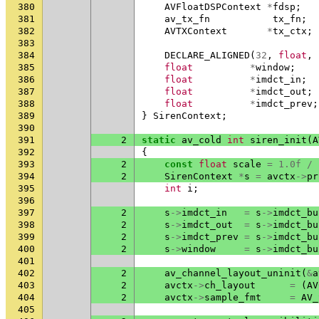
380
AVFloatDSPContext
*
fdsp
;
381
av_tx_fn
tx_fn
;
382
AVTXContext
*
tx_ctx
;
383
384
DECLARE_ALIGNED
(
32
,
float
,
385
float
*
window
;
386
float
*
imdct_in
;
387
float
*
imdct_out
;
388
float
*
imdct_prev
;
389
}
SirenContext
;
390
391
2
static
av_cold
int
siren_init
(
A
392
{
393
2
const
float
scale
=
1.0f
/
394
2
SirenContext
*
s
=
avctx
->
pr
395
int
i
;
396
397
2
s
->
imdct_in
=
s
->
imdct_bu
398
2
s
->
imdct_out
=
s
->
imdct_bu
399
2
s
->
imdct_prev
=
s
->
imdct_bu
400
2
s
->
window
=
s
->
imdct_bu
401
402
2
av_channel_layout_uninit
(
&
a
403
2
avctx
->
ch_layout
=
(
AV
404
2
avctx
->
sample_fmt
=
AV_
405