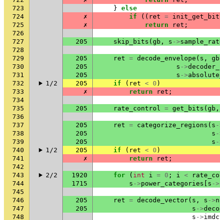
723
}
else
724
✗
if
((
ret
=
init_get_bit
725
✗
return
ret
;
726
727
205
skip_bits
(
gb
,
s
->
sample_rat
728
729
205
ret
=
decode_envelope
(
s
,
gb
730
205
s
->
decoder_
731
205
s
->
absolute
732
1/2
205
if
(
ret
<
0
)
733
✗
return
ret
;
734
735
205
rate_control
=
get_bits
(
gb
,
736
737
205
ret
=
categorize_regions
(
s
-
738
205
s
-
739
205
s
-
740
1/2
205
if
(
ret
<
0
)
741
✗
return
ret
;
742
743
2/2
1920
for
(
int
i
=
0
;
i
<
rate_co
744
1715
s
->
power_categories
[
s
->
745
746
205
ret
=
decode_vector
(
s
,
s
->
n
747
205
s
->
deco
748
s
->
imdc