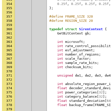
354
0.25f
,
0.25f
,
0.25f
,
0.25f
,
355
};
356
357
#define FRAME_SIZE 320
358
#define REGION_SIZE 20
359
360
typedef
struct
SirenContext
{
361
GetBitContext
gb
;
362
363
int
microsoft
;
364
int
rate_control_possibilit
365
int
esf_adjustment
;
366
int
number_of_regions
;
367
int
scale_factor
;
368
int
sample_rate_bits
;
369
int
checksum_bits
;
370
371
unsigned
dw1
,
dw2
,
dw3
,
dw4
372
373
int
absolute_region_power_i
374
float
decoder_standard_devi
375
int
power_categories
[
32
];
376
int
category_balance
[
32
];
377
float
standard_deviation
[
64
378
float
backup_frame
[
FRAME_SI
379