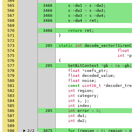
564
565
3466
s
->
dw1
=
s
->
dw2
;
566
3466
s
->
dw2
=
s
->
dw3
;
567
3466
s
->
dw3
=
s
->
dw4
;
568
3466
s
->
dw4
=
ret
;
569
570
3466
return
ret
;
571
}
572
573
205
static
int
decode_vector
(
SirenC
574
float
575
int
*
p
576
{
577
205
GetBitContext
*
gb
=
&
s
->
gb
;
578
float
*
coefs_ptr
;
579
float
decoded_value
;
580
float
noise
;
581
const
uint16_t
*
decoder_tre
582
int
region
;
583
int
category
;
584
int
i
,
j
;
585
int
index
;
586
205
int
error
=
0
;
587
int
dw1
;
588
int
dw2
;
589
590
2/2
3075
for
(
region
=
0
;
region
<
n