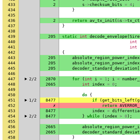
433
2
s
->
checksum_bits
=
4
;
434
}
435
436
2
return
av_tx_init
(
&
s
->
tx_ct
437
}
438
439
205
static
int
decode_envelope
(
Sire
440
int
441
int
442
{
443
205
absolute_region_power_index
444
205
absolute_region_power_index
445
205
decoder_standard_deviation
[
446
447
2/2
2870
for
(
int
i
=
1
;
i
<
number_
448
2665
int
index
=
0
;
449
450
do
{
451
1/2
8477
if
(
get_bits_left
(
g
452
✗
return
AVERROR_
453
8477
index
=
differentia
454
2/2
8477
}
while
(
index
>
0
);
455
456
2665
absolute_region_power_i
457
2665
decoder_standard_deviat
458
}