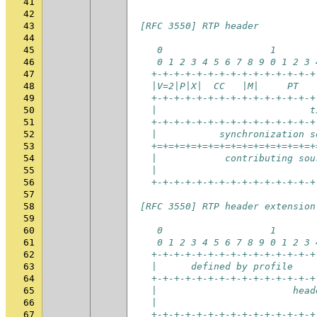
41
42
43
 [RFC 3550] RTP header
44
45
    0                   1       
46
    0 1 2 3 4 5 6 7 8 9 0 1 2 3 
47
   +-+-+-+-+-+-+-+-+-+-+-+-+-+-+
48
   |V=2|P|X|  CC   |M|     PT   
49
   +-+-+-+-+-+-+-+-+-+-+-+-+-+-+
50
   |                           t
51
   +-+-+-+-+-+-+-+-+-+-+-+-+-+-+
52
   |           synchronization s
53
   +=+=+=+=+=+=+=+=+=+=+=+=+=+=+
54
   |            contributing sou
55
   |                            
56
   +-+-+-+-+-+-+-+-+-+-+-+-+-+-+
57
58
 [RFC 3550] RTP header extension
59
60
    0                   1       
61
    0 1 2 3 4 5 6 7 8 9 0 1 2 3 
62
   +-+-+-+-+-+-+-+-+-+-+-+-+-+-+
63
   |      defined by profile    
64
   +-+-+-+-+-+-+-+-+-+-+-+-+-+-+
65
   |                        head
66
   |                            
67
   +-+-+-+-+-+-+-+-+-+-+-+-+-+-+