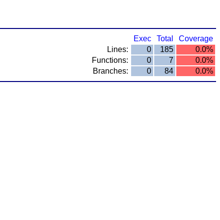
Exec
Total
Coverage
Lines:
0
185
0.0%
Functions:
0
7
0.0%
Branches:
0
84
0.0%