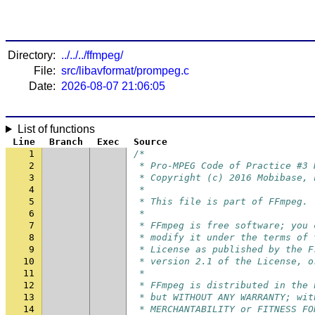
Directory:
../../../ffmpeg/
File:
src/libavformat/prompeg.c
Date:
2026-08-07 21:06:05
List of functions
Line
Branch
Exec
Source
1
/*
2
 * Pro-MPEG Code of Practice #3 
3
 * Copyright (c) 2016 Mobibase, 
4
 *
5
 * This file is part of FFmpeg.
6
 *
7
 * FFmpeg is free software; you 
8
 * modify it under the terms of 
9
 * License as published by the F
10
 * version 2.1 of the License, o
11
 *
12
 * FFmpeg is distributed in the 
13
 * but WITHOUT ANY WARRANTY; wit
14
 * MERCHANTABILITY or FITNESS FO