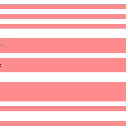
"
);
;