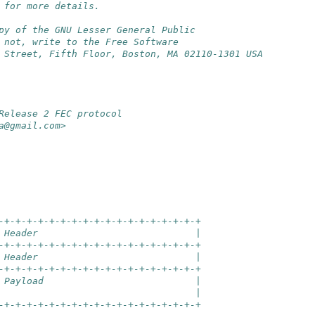
 for more details.
py of the GNU Lesser General Public
 not, write to the Free Software
 Street, Fifth Floor, Boston, MA 02110-1301 USA
Release 2 FEC protocol
a@gmail.com>
-+-+-+-+-+-+-+-+-+-+-+-+-+-+-+-+-+-+
 Header                            |
-+-+-+-+-+-+-+-+-+-+-+-+-+-+-+-+-+-+
 Header                            |
-+-+-+-+-+-+-+-+-+-+-+-+-+-+-+-+-+-+
 Payload                           |
                                   |
-+-+-+-+-+-+-+-+-+-+-+-+-+-+-+-+-+-+