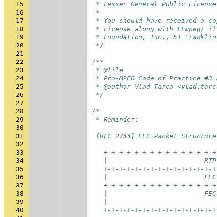
15
 * Lesser General Public License
16
 *
17
 * You should have received a co
18
 * License along with FFmpeg; if
19
 * Foundation, Inc., 51 Franklin
20
 */
21
22
/**
23
 * @file
24
 * Pro-MPEG Code of Practice #3 
25
 * @author Vlad Tarca <vlad.tarc
26
 */
27
28
/*
29
 * Reminder:
30
31
 [RFC 2733] FEC Packet Structure
32
33
   +-+-+-+-+-+-+-+-+-+-+-+-+-+-+
34
   |                         RTP
35
   +-+-+-+-+-+-+-+-+-+-+-+-+-+-+
36
   |                         FEC
37
   +-+-+-+-+-+-+-+-+-+-+-+-+-+-+
38
   |                         FEC
39
   |                            
40
   +-+-+-+-+-+-+-+-+-+-+-+-+-+-+