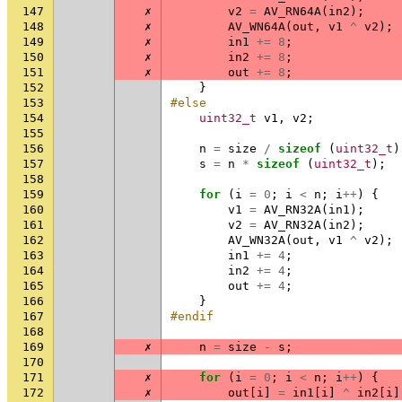
147
✗
v2
=
AV_RN64A
(
in2
);
148
✗
AV_WN64A
(
out
,
v1
^
v2
);
149
✗
in1
+=
8
;
150
✗
in2
+=
8
;
151
✗
out
+=
8
;
152
}
153
#else
154
uint32_t
v1
,
v2
;
155
156
n
=
size
/
sizeof
(
uint32_t
)
157
s
=
n
*
sizeof
(
uint32_t
);
158
159
for
(
i
=
0
;
i
<
n
;
i
++
)
{
160
v1
=
AV_RN32A
(
in1
);
161
v2
=
AV_RN32A
(
in2
);
162
AV_WN32A
(
out
,
v1
^
v2
);
163
in1
+=
4
;
164
in2
+=
4
;
165
out
+=
4
;
166
}
167
#endif
168
169
✗
n
=
size
-
s
;
170
171
✗
for
(
i
=
0
;
i
<
n
;
i
++
)
{
172
✗
out
[
i
]
=
in1
[
i
]
^
in2
[
i
]