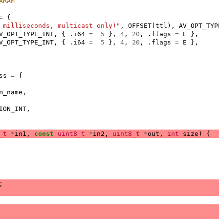
ARAM
=
{
 milliseconds, multicast only)"
,
OFFSET
(
ttl
),
AV_OPT_TYP
V_OPT_TYPE_INT
,
{
.
i64
=
5
},
4
,
20
,
.
flags
=
E
},
V_OPT_TYPE_INT
,
{
.
i64
=
5
},
4
,
20
,
.
flags
=
E
},
ss
=
{
m_name
,
ION_INT
,
_t
*
in1
,
const
uint8_t
*
in2
,
uint8_t
*
out
,
int
size
)
{
;