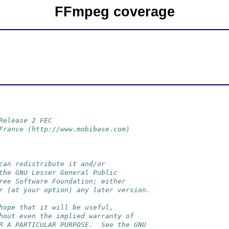
FFmpeg coverage
Release 2 FEC
France (http://www.mobibase.com)
can redistribute it and/or
the GNU Lesser General Public
ree Software Foundation; either
r (at your option) any later version.
hope that it will be useful,
hout even the implied warranty of
R A PARTICULAR PURPOSE.  See the GNU