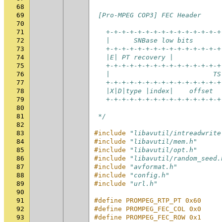
68
69
 [Pro-MPEG COP3] FEC Header
70
71
   +-+-+-+-+-+-+-+-+-+-+-+-+-+-+
72
   |      SNBase low bits       
73
   +-+-+-+-+-+-+-+-+-+-+-+-+-+-+
74
   |E| PT recovery |            
75
   +-+-+-+-+-+-+-+-+-+-+-+-+-+-+
76
   |                          TS
77
   +-+-+-+-+-+-+-+-+-+-+-+-+-+-+
78
   |X|D|type |index|    offset  
79
   +-+-+-+-+-+-+-+-+-+-+-+-+-+-+
80
81
 */
82
83
#include
"libavutil/intreadwrite
84
#include
"libavutil/mem.h"
85
#include
"libavutil/opt.h"
86
#include
"libavutil/random_seed.
87
#include
"avformat.h"
88
#include
"config.h"
89
#include
"url.h"
90
91
#define PROMPEG_RTP_PT 0x60
92
#define PROMPEG_FEC_COL 0x0
93
#define PROMPEG_FEC_ROW 0x1