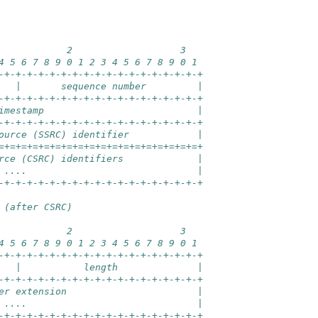
            2                   3
4 5 6 7 8 9 0 1 2 3 4 5 6 7 8 9 0 1
-+-+-+-+-+-+-+-+-+-+-+-+-+-+-+-+-+-+
   |       sequence number         |
-+-+-+-+-+-+-+-+-+-+-+-+-+-+-+-+-+-+
imestamp                           |
-+-+-+-+-+-+-+-+-+-+-+-+-+-+-+-+-+-+
ource (SSRC) identifier            |
=+=+=+=+=+=+=+=+=+=+=+=+=+=+=+=+=+=+
rce (CSRC) identifiers             |
 ....                              |
-+-+-+-+-+-+-+-+-+-+-+-+-+-+-+-+-+-+
 (after CSRC)
            2                   3
4 5 6 7 8 9 0 1 2 3 4 5 6 7 8 9 0 1
-+-+-+-+-+-+-+-+-+-+-+-+-+-+-+-+-+-+
   |           length              |
-+-+-+-+-+-+-+-+-+-+-+-+-+-+-+-+-+-+
er extension                       |
 ....                              |
-+-+-+-+-+-+-+-+-+-+-+-+-+-+-+-+-+-+