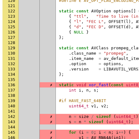
120
#define E AV_OPT_FLAG_ENCODING_P
121
122
static
const
AVOption
options
[]
123
{
"ttl"
,
"Time to live (in
124
{
"l"
,
"FEC L"
,
OFFSET
(
l
),
A
125
{
"d"
,
"FEC D"
,
OFFSET
(
d
),
A
126
{
NULL
}
127
};
128
129
static
const
AVClass
prompeg_cla
130
.
class_name
=
"prompeg"
,
131
.
item_name
=
av_default_ite
132
.
option
=
options
,
133
.
version
=
LIBAVUTIL_VERS
134
};
135
136
✗
static
void
xor_fast
(
const
uint8
137
int
i
,
n
,
s
;
138
139
#if HAVE_FAST_64BIT
140
uint64_t
v1
,
v2
;
141
142
✗
n
=
size
/
sizeof
(
uint64_t
)
143
✗
s
=
n
*
sizeof
(
uint64_t
);
144
145
✗
for
(
i
=
0
;
i
<
n
;
i
++
)
{
146
✗
v1
=
AV_RN64A
(
in1
);