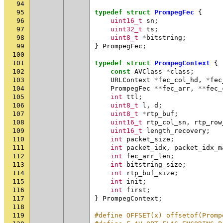
94
95
typedef
struct
PrompegFec
{
96
uint16_t
sn
;
97
uint32_t
ts
;
98
uint8_t
*
bitstring
;
99
}
PrompegFec
;
100
101
typedef
struct
PrompegContext
{
102
const
AVClass
*
class
;
103
URLContext
*
fec_col_hd
,
*
fec
104
PrompegFec
**
fec_arr
,
**
fec_
105
int
ttl
;
106
uint8_t
l
,
d
;
107
uint8_t
*
rtp_buf
;
108
uint16_t
rtp_col_sn
,
rtp_row
109
uint16_t
length_recovery
;
110
int
packet_size
;
111
int
packet_idx
,
packet_idx_m
112
int
fec_arr_len
;
113
int
bitstring_size
;
114
int
rtp_buf_size
;
115
int
init
;
116
int
first
;
117
}
PrompegContext
;
118
119
#define OFFSET(x) offsetof(Promp