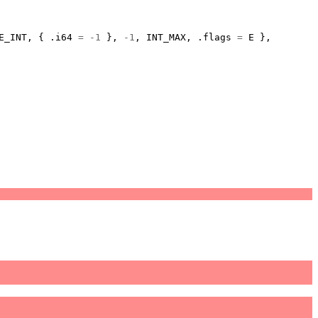
E_INT
,
{
.
i64
=
-1
},
-1
,
INT_MAX
,
.
flags
=
E
},