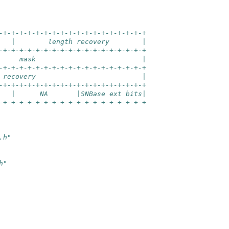
-+-+-+-+-+-+-+-+-+-+-+-+-+-+-+-+-+-+
   |        length recovery        |
-+-+-+-+-+-+-+-+-+-+-+-+-+-+-+-+-+-+
     mask                          |
-+-+-+-+-+-+-+-+-+-+-+-+-+-+-+-+-+-+
 recovery                          |
-+-+-+-+-+-+-+-+-+-+-+-+-+-+-+-+-+-+
   |      NA       |SNBase ext bits|
-+-+-+-+-+-+-+-+-+-+-+-+-+-+-+-+-+-+
.h"
h"