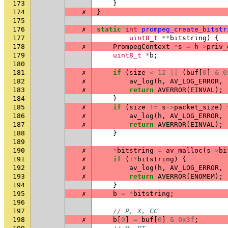
173
}
174
✗
}
175
176
✗
static
int
prompeg_create_bitstr
177
uint8_t
**
bitstring
)
{
178
✗
PrompegContext
*
s
=
h
->
priv_
179
uint8_t
*
b
;
180
181
✗
if
(
size
<
12
||
(
buf
[
0
]
&
0
182
✗
av_log
(
h
,
AV_LOG_ERROR
,
183
✗
return
AVERROR
(
EINVAL
);
184
}
185
✗
if
(
size
!=
s
->
packet_size
)
186
✗
av_log
(
h
,
AV_LOG_ERROR
,
187
✗
return
AVERROR
(
EINVAL
);
188
}
189
190
✗
*
bitstring
=
av_malloc
(
s
->
bi
191
✗
if
(
!*
bitstring
)
{
192
✗
av_log
(
h
,
AV_LOG_ERROR
,
193
✗
return
AVERROR
(
ENOMEM
);
194
}
195
✗
b
=
*
bitstring
;
196
197
// P, X, CC
198
✗
b
[
0
]
=
buf
[
0
]
&
0x3f
;