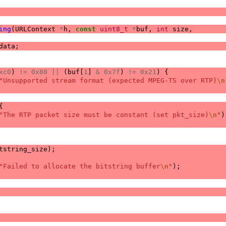
ing
(
URLContext
*
h
,
const
uint8_t
*
buf
,
int
size
,
data
;
xc0
)
!=
0x80
||
(
buf
[
1
]
&
0x7f
)
!=
0x21
)
{
"Unsupported stream format (expected MPEG-TS over RTP)
\n
{
"The RTP packet size must be constant (set pkt_size)
\n
"
)
tstring_size
);
"Failed to allocate the bitstring buffer
\n
"
);