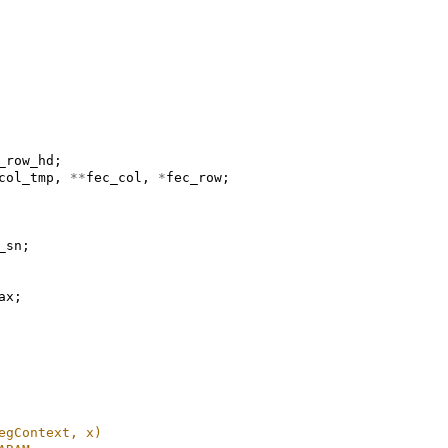
_row_hd
;
col_tmp
,
**
fec_col
,
*
fec_row
;
_sn
;
ax
;
egContext, x)